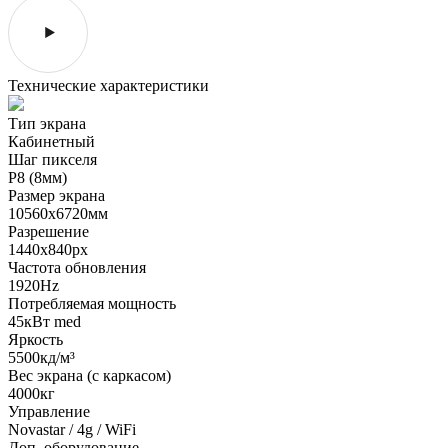
Технические характеристики
Тип экрана
Кабинетный
Шаг пикселя
P8 (8мм)
Размер экрана
10560х6720мм
Разрешение
1440х840px
Частота обновления
1920Hz
Потребляемая мощность
45кВт med
Яркость
5500кд/м³
Вес экрана (с каркасом)
4000кг
Управление
Novastar / 4g / WiFi
Доп. оборудование